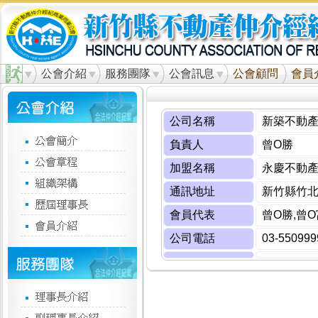
公會介紹
服務團隊
公會訊息
公會顧問
會員
公司名稱
新築不動
負責人
曾O勝
加盟名稱
永慶不動產
通訊地址
新竹縣竹北
會員代表
曾O勝,曾O
公司電話
03-550999