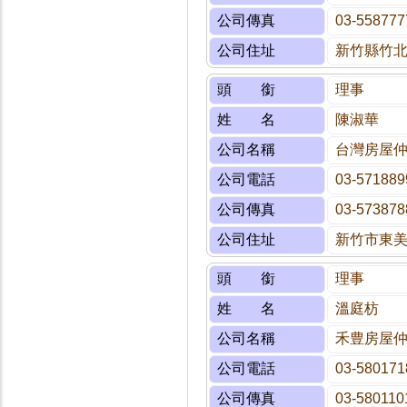
公司傳真
03-558777
公司住址
新竹縣竹北
頭 銜
理事
姓 名
陳淑華
公司名稱
台灣房屋
公司電話
03-571889
公司傳真
03-573878
公司住址
新竹市東美
頭 銜
理事
姓 名
溫庭枋
公司名稱
禾豊房屋
公司電話
03-580171
公司傳真
03-580110