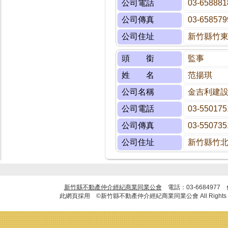
公司電話
03-658881
公司傳真
03-658579
公司住址
新竹縣竹東
頭 銜
監事
姓 名
范揚琪
公司名稱
金吉利建
公司電話
03-550175
公司傳真
03-550735
公司住址
新竹縣竹北
新竹縣不動產仲介經紀商業同業公會
電話：03-6684977
此網頁採用 ©新竹縣不動產仲介經紀商業同業公會 All Rights R