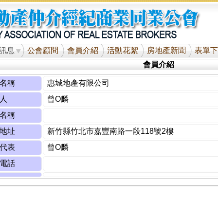
訊息
公會顧問
會員介紹
活動花絮
房地產新聞
表單下
會員介紹
名稱
惠城地產有限公司
人
曾O麟
名稱
地址
新竹縣竹北市嘉豐南路一段118號2樓
代表
曾O麟
電話