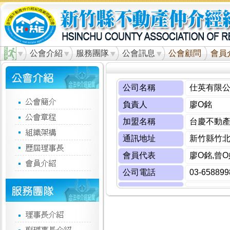
公會介紹
服務團隊
公會訊息
公會顧問
會員
公司名稱
仕英有限
負責人
廖O銘
加盟名稱
台慶不動產
通訊地址
新竹縣竹北
會員代表
廖O銘,曾O
公司電話
03-658899