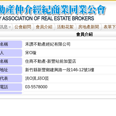
訊息
公會顧問
會員介紹
活動花絮
房地產新聞
表單下
會員介紹
名稱
禾讚不動產經紀有限公司
人
宋O璇
名稱
住商不動產-新豐站前加盟店
地址
新竹縣新豐鄉建興路一段146-12號1樓
代表
洪O淇,邱O芸
電話
03-5578000