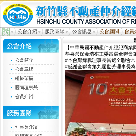
公會介紹
服務團隊
公會訊息
公會顧問
會員
【中華民國不動產仲介經紀商業同
恭喜營保金瑞祺主委當選全聯會
#本會鄭煒騰理事長當選全聯會
#感謝全聯會第九屆世芳理事長